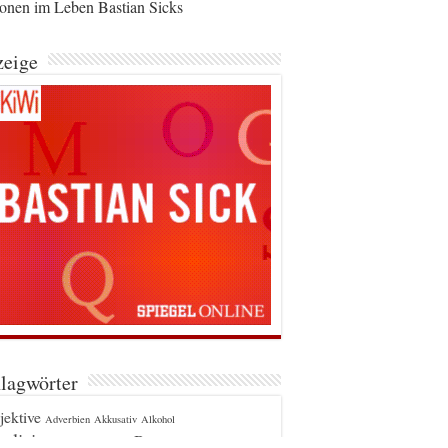
ionen im Leben Bastian Sicks
eige
lagwörter
jektive
Adverbien
Akkusativ
Alkohol
glizismen
Bayern
Berlin
Apostroph
Beugung