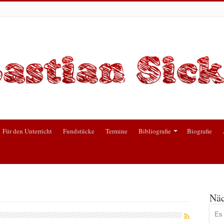
Für den Unterricht
Fundstücke
Termine
Bibliografie
Biografie
Näc
Es 