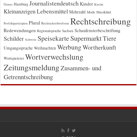
Journalistendeutsch
Kinder
Hamburg
Genus
Kirche
Kleinanzeigen
Lebensmittel
Mehrzahl
Musiktitel
Mode
Rechtschreibung
Plural
Rechtschreibreform
Perfektpartizipien
Redewendungen
Schaufensterbeschriftung
Regionalsprache
Sachsen
Supermarkt
Speisekarte
Tiere
Schilder
Schweiz
Werbung
Wortherkunft
Umgangssprache
Weihnachten
Wortverwechslung
Wortspielerei
Zeitungsmeldung
Zusammen- und
Getrenntschreibung