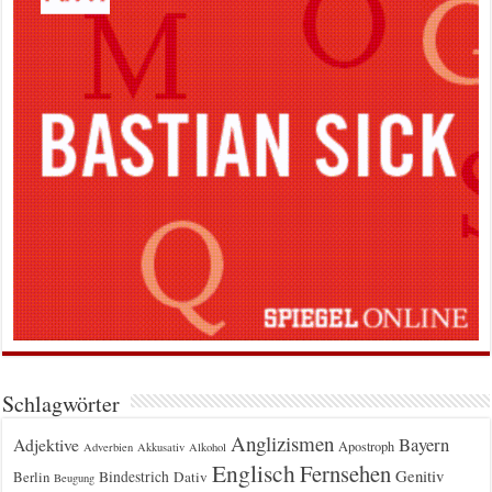
Schlagwörter
Anglizismen
Bayern
Adjektive
Apostroph
Adverbien
Akkusativ
Alkohol
Englisch
Fernsehen
Genitiv
Berlin
Bindestrich
Dativ
Beugung