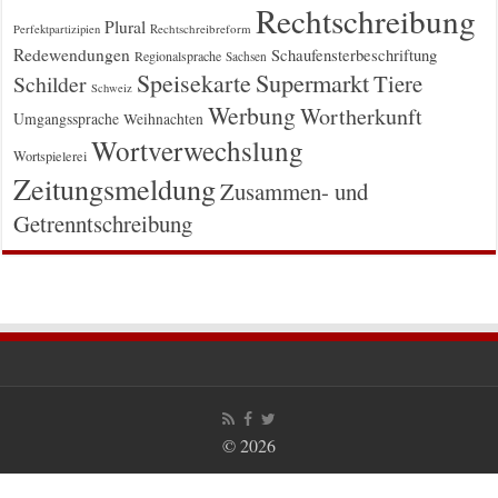
Rechtschreibung
Plural
Rechtschreibreform
Perfektpartizipien
Redewendungen
Schaufensterbeschriftung
Regionalsprache
Sachsen
Supermarkt
Speisekarte
Tiere
Schilder
Schweiz
Werbung
Wortherkunft
Umgangssprache
Weihnachten
Wortverwechslung
Wortspielerei
Zeitungsmeldung
Zusammen- und
Getrenntschreibung
© 2026