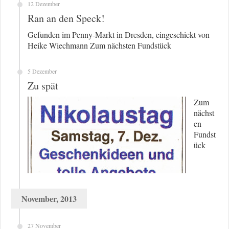
12 Dezember
Ran an den Speck!
Gefunden im Penny-Markt in Dresden, eingeschickt von
Heike Wiechmann Zum nächsten Fundstück
5 Dezember
Zu spät
Zum
nächst
en
Fundst
ück
November, 2013
27 November