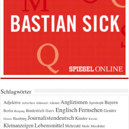
Schlagwörter
Anglizismen
Bayern
Adjektive
Apostroph
Adverbien
Akkusativ
Alkohol
Englisch
Fernsehen
Genitiv
Berlin
Bindestrich
Dativ
Beugung
Journalistendeutsch
Kinder
Hamburg
Genus
Kirche
Kleinanzeigen
Lebensmittel
Mehrzahl
Musiktitel
Mode