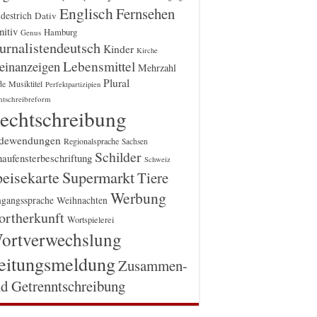
Englisch
Fernsehen
destrich
Dativ
itiv
Hamburg
Genus
urnalistendeutsch
Kinder
Kirche
einanzeigen
Lebensmittel
Mehrzahl
Plural
Musiktitel
de
Perfektpartizipien
htschreibreform
echtschreibung
dewendungen
Regionalsprache
Sachsen
Schilder
aufensterbeschriftung
Schweiz
Supermarkt
eisekarte
Tiere
Werbung
gangssprache
Weihnachten
rtherkunft
Wortspielerei
ortverwechslung
eitungsmeldung
Zusammen-
d Getrenntschreibung