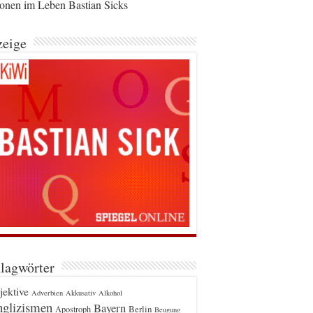
ionen im Leben Bastian Sicks
eige
lagwörter
jektive
Adverbien
Akkusativ
Alkohol
glizismen
Bayern
Berlin
Apostroph
Beugung