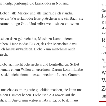
en entgegenbringt, die krank oder in Not sind.
Bin
Gen
 Leben, alle Materie und alle Energie sich ständig
Jo
e ein Wasserfall oder leise plätschern wie ein Bach; sie
Kl
warme, ruhige Glut. Und selbst wenn sie zu erlöschen
Mo
Rec
R
enschen dazu gebracht hat, Musik zu komponieren,
iben. Liebe ist das Elixier, das den Menschen dazu
Re
er sich hinauszuwachsen. Liebe kann manchmal auch
Sch
risch.
Sp
iebe sich nicht beherrschen und kontrollieren. Selbst
Um
 niemals einem Willen unterordnen. Darum kommt Liebe
Wo
ässt sich nicht einmal messen, weder in Litern, Gramm
W
Z
 uns ebenso traurig wie glücklich machen, sie kann uns
un
 in den Himmel heben. Liebe ist die Antwort auf die
 diesem Universum verloren haben. Liebe besteht aus