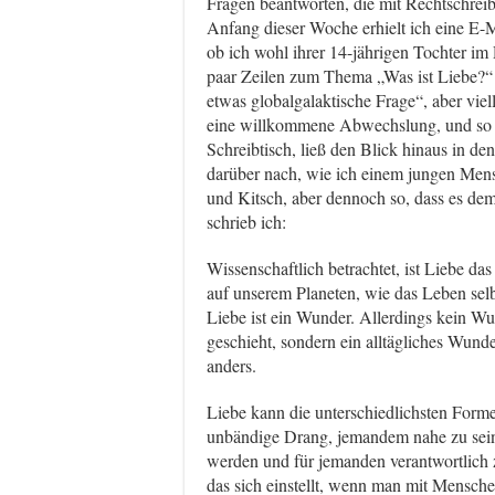
Fragen beantworten, die mit Rechtschrei
Anfang dieser Woche erhielt ich eine E-M
ob ich wohl ihrer 14-jährigen Tochter im
paar Zeilen zum Thema „Was ist Liebe?“
etwas globalgalaktische Frage“, aber viell
eine willkommene Abwechslung, und so s
Schreibtisch, ließ den Blick hinaus in d
darüber nach, wie ich einem jungen Mensc
und Kitsch, aber dennoch so, dass es d
schrieb ich:
Wissenschaftlich betrachtet, ist Liebe da
auf unserem Planeten, wie das Leben selb
Liebe ist ein Wunder. Allerdings kein W
geschieht, sondern ein alltägliches Wun
anders.
Liebe kann die unterschiedlichsten Form
unbändige Drang, jemandem nahe zu sein.
werden und für jemanden verantwortlich 
das sich einstellt, wenn man mit Mensch