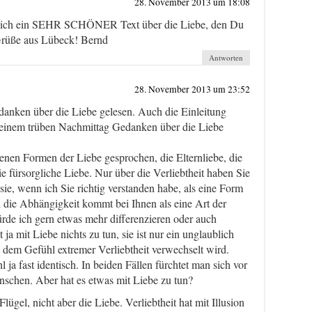
28. November 2013 um 18:08
rklich ein SEHR SCHÖNER Text über die Liebe, den Du
 Grüße aus Lübeck! Bernd
Antworten
28. November 2013 um 23:52
danken über die Liebe gelesen. Auch die Einleitung
an einem trüben Nachmittag Gedanken über die Liebe
enen Formen der Liebe gesprochen, die Elternliebe, die
 fürsorgliche Liebe. Nur über die Verliebtheit haben Sie
sie, wenn ich Sie richtig verstanden habe, als eine Form
 die Abhängigkeit kommt bei Ihnen als eine Art der
ürde ich gern etwas mehr differenzieren oder auch
 ja mit Liebe nichts zu tun, sie ist nur ein unglaublich
t dem Gefühl extremer Verliebtheit verwechselt wird.
l ja fast identisch. In beiden Fällen fürchtet man sich vor
schen. Aber hat es etwas mit Liebe zu tun?
Flügel, nicht aber die Liebe. Verliebtheit hat mit Illusion