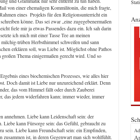
bung und Grammatik nur sehr entfernt zu tun haben.
Stat
ail von einer ehemaligen Kommilitonin, die mich fragte,
 Rahmen eines Projekts für den Religionsunterricht ein
Anz
 schreiben könne. Das sei zwar „eine zugegebenermaßen
eicht fiele mir ja etwas Passendes dazu ein. Ich sah darin
etzte ich mich mit einer Tasse Tee an meinen
en milchig-trüben Herbsthimmel schweifen und sann
hen erklären soll, was Liebe ist. Möglichst ohne Pathos
em großen Thema einigermaßen gerecht wird. Und so
s Ergebnis eines biochemischen Prozesses, wie alles hier
st. Doch damit ist Liebe nur unzureichend erklärt. Denn
under, das vom Himmel fällt oder durch Zauberei
der, das jedem widerfahren kann; immer wieder, immer
en annehmen. Liebe kann Leidenschaft sein: der
Sch
 Liebe kann Fürsorge sein: das Gefühl, gebraucht zu
Ad
zu sein. Liebe kann Freundschaft sein: ein Empfinden,
An
en zusammen ist, in deren Gegenwart man sich wohlfühlt.