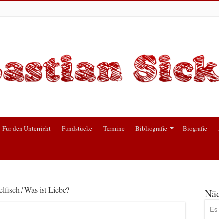
Für den Unterricht
Fundstücke
Termine
Bibliografie
Biografie
lfisch
/
Was ist Liebe?
Näc
Es 