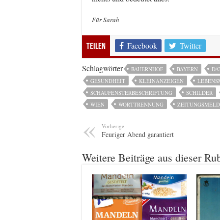
Für Sarah
Facebook
Twitter
Teilen
Schlagwörter
BAUERNHOF
BAYERN
DA
GESUNDHEIT
KLEINANZEIGEN
LEBENS
SCHAUFENSTERBESCHRIFTUNG
SCHILDER
WIEN
WORTTRENNUNG
ZEITUNGSMEL
Vorherige
Feuriger Abend garantiert
Weitere Beiträge aus dieser Ru