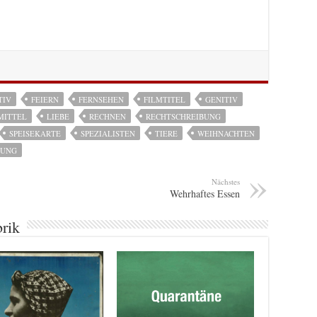
TIV
FEIERN
FERNSEHEN
FILMTITEL
GENITIV
MITTEL
LIEBE
RECHNEN
RECHTSCHREIBUNG
SPEISEKARTE
SPEZIALISTEN
TIERE
WEIHNACHTEN
DUNG
Nächstes
Wehrhaftes Essen
brik