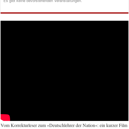
Es gibt keine bevorstehenden Veranstaltungen.
Vom Korrekturleser zum »Deutschlehrer der Nation«: ein kurzer Film