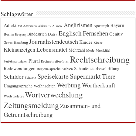
Schlagwörter
Anglizismen
Bayern
Adjektive
Apostroph
Adverbien
Akkusativ
Alkohol
Englisch
Fernsehen
Genitiv
Berlin
Bindestrich
Dativ
Beugung
Journalistendeutsch
Kinder
Hamburg
Genus
Kirche
Kleinanzeigen
Lebensmittel
Mehrzahl
Musiktitel
Mode
Rechtschreibung
Plural
Rechtschreibreform
Perfektpartizipien
Redewendungen
Schaufensterbeschriftung
Regionalsprache
Sachsen
Supermarkt
Speisekarte
Tiere
Schilder
Schweiz
Werbung
Wortherkunft
Umgangssprache
Weihnachten
Wortverwechslung
Wortspielerei
Zeitungsmeldung
Zusammen- und
Getrenntschreibung