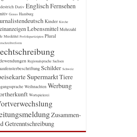
Englisch
Fernsehen
destrich
Dativ
itiv
Hamburg
Genus
urnalistendeutsch
Kinder
Kirche
einanzeigen
Lebensmittel
Mehrzahl
Plural
Musiktitel
de
Perfektpartizipien
htschreibreform
echtschreibung
dewendungen
Regionalsprache
Sachsen
Schilder
aufensterbeschriftung
Schweiz
Supermarkt
eisekarte
Tiere
Werbung
gangssprache
Weihnachten
rtherkunft
Wortspielerei
ortverwechslung
eitungsmeldung
Zusammen-
d Getrenntschreibung