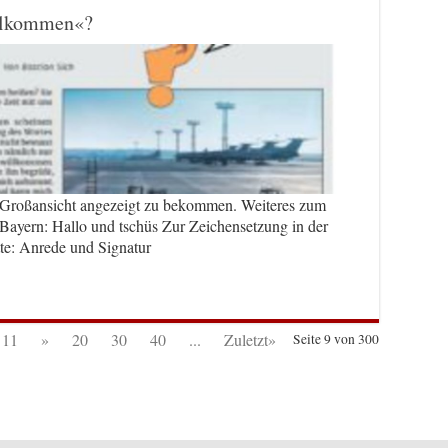
illkommen«?
e Großansicht angezeigt zu bekommen. Weiteres zum
ayern: Hallo und tschüs Zur Zeichensetzung in der
tte: Anrede und Signatur
11
»
20
30
40
...
Zuletzt»
Seite 9 von 300