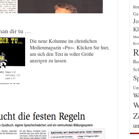
Bin
Gen
Jo
Kl
 man dir tu …
Mo
Die neue Kolumne im christlichen
Rec
Medienmagazin »Pro«. Klicken Sie hier,
R
um sich den Text in voller Größe
anzeigen zu lassen.
Re
Sch
Sp
Um
Wo
W
Z
un