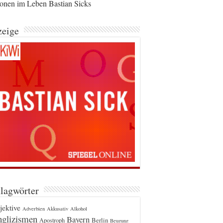
ionen im Leben Bastian Sicks
eige
lagwörter
jektive
Adverbien
Akkusativ
Alkohol
glizismen
Bayern
Berlin
Apostroph
Beugung