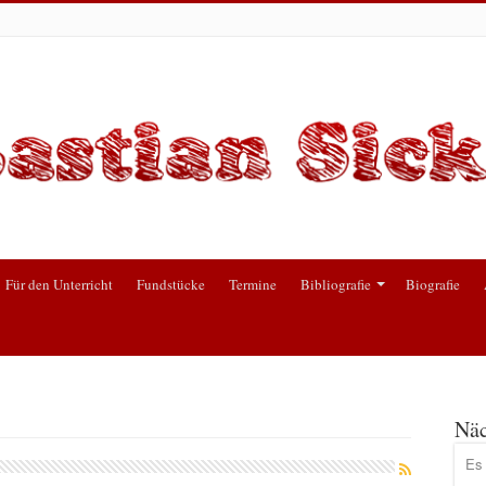
Für den Unterricht
Fundstücke
Termine
Bibliografie
Biografie
Näc
Es 