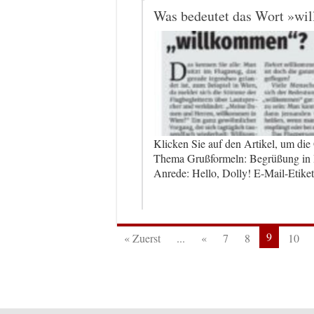
Was bedeutet das Wort »w
Klicken Sie auf den Artikel, um di
Thema Grußformeln: Begrüßung in B
Anrede: Hello, Dolly! E-Mail-Etike
9
« Zuerst
...
«
7
8
10