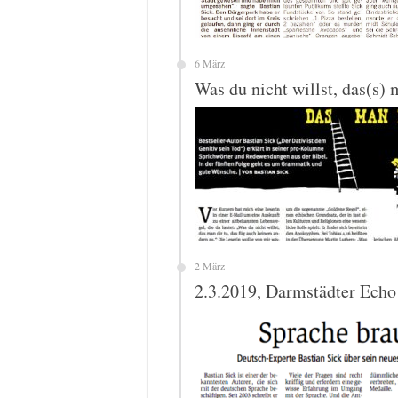
6 März
Was du nicht willst, das(s)
2 März
2.3.2019, Darmstädter Echo