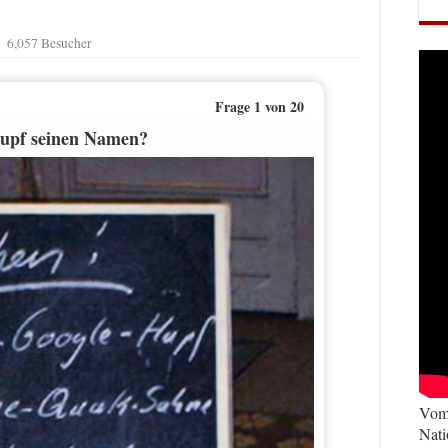
6,057 Besucher
Frage
1
von
20
upf seinen Namen?
Vom 
Nati