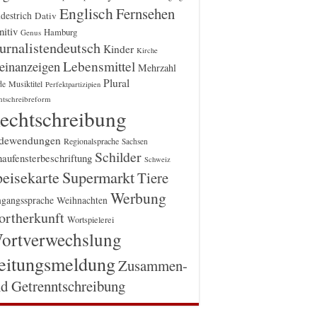
Englisch
Fernsehen
destrich
Dativ
itiv
Hamburg
Genus
urnalistendeutsch
Kinder
Kirche
einanzeigen
Lebensmittel
Mehrzahl
Plural
Musiktitel
de
Perfektpartizipien
htschreibreform
echtschreibung
dewendungen
Regionalsprache
Sachsen
Schilder
aufensterbeschriftung
Schweiz
Supermarkt
eisekarte
Tiere
Werbung
gangssprache
Weihnachten
rtherkunft
Wortspielerei
ortverwechslung
eitungsmeldung
Zusammen-
d Getrenntschreibung