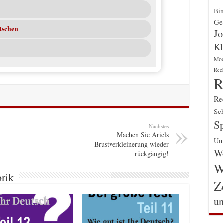
Bin
Gen
tschen
Jo
Kl
Mo
Rec
R
Re
Sch
Sp
Nächstes
Machen Sie Ariels
Um
Brustverkleinerung wieder
Wo
rückgängig!
W
brik
Z
un