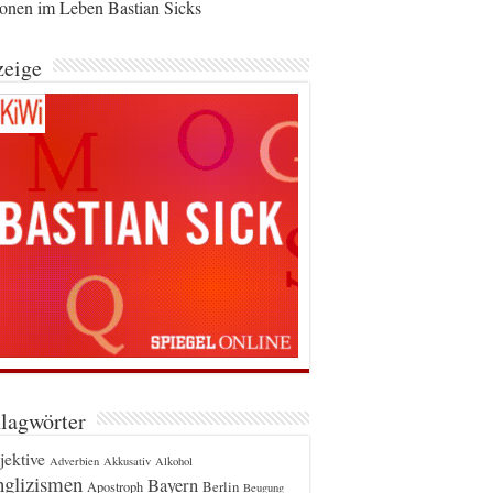
ionen im Leben Bastian Sicks
eige
lagwörter
jektive
Adverbien
Akkusativ
Alkohol
glizismen
Bayern
Berlin
Apostroph
Beugung