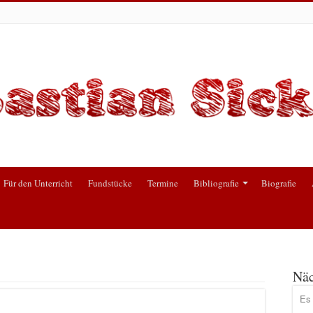
Für den Unterricht
Fundstücke
Termine
Bibliografie
Biografie
Näc
Es 