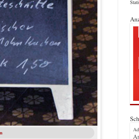
Stat
Anz
Sch
Ad
rn
An