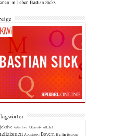
ionen im Leben Bastian Sicks
eige
lagwörter
jektive
Adverbien
Akkusativ
Alkohol
glizismen
Bayern
Berlin
Apostroph
Beugung