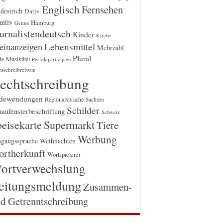
Englisch
Fernsehen
destrich
Dativ
itiv
Hamburg
Genus
urnalistendeutsch
Kinder
Kirche
einanzeigen
Lebensmittel
Mehrzahl
Plural
Musiktitel
de
Perfektpartizipien
htschreibreform
echtschreibung
dewendungen
Regionalsprache
Sachsen
Schilder
aufensterbeschriftung
Schweiz
Supermarkt
eisekarte
Tiere
Werbung
gangssprache
Weihnachten
rtherkunft
Wortspielerei
ortverwechslung
eitungsmeldung
Zusammen-
d Getrenntschreibung