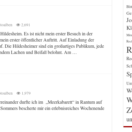
Bin
Gen
Jo
toalben
2,691
Kl
Hildesheim. Es ist nicht mein erster Besuch in der
Mo
mein erster öffentlicher Auftritt. Auf Einladung der
Rec
f. Die Hildesheimer sind ein großartiges Publikum, jede
R
tendem Lachen und Beifall belohnt. Am …
Re
Sch
Sp
Um
Wo
toalben
1,979
W
tereinander durfte ich im „Meerkabarett“ in Rantum auf
Z
s Sommers bescherte mir ein erlebnisreiches Wochenende
un