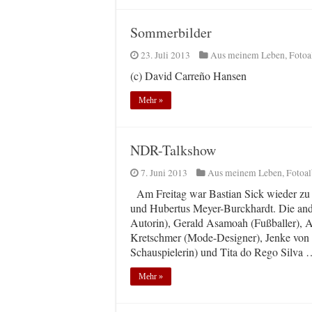
Sommerbilder
23. Juli 2013
Aus meinem Leben
,
Fotoa
(c) David Carreño Hansen
Mehr »
NDR-Talkshow
7. Juni 2013
Aus meinem Leben
,
Fotoa
Am Freitag war Bastian Sick wieder zu
und Hubertus Meyer-Burckhardt. Die and
Autorin), Gerald Asamoah (Fußballer), A
Kretschmer (Mode-Designer), Jenke von W
Schauspielerin) und Tita do Rego Silva
Mehr »