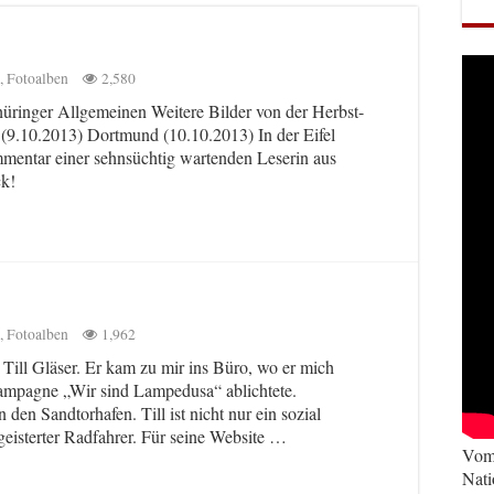
,
Fotoalben
2,580
hüringer Allgemeinen Weitere Bilder von der Herbst-
 (9.10.2013) Dortmund (10.10.2013) In der Eifel
mentar einer sehnsüchtig wartenden Leserin aus
ick!
,
Fotoalben
1,962
 Till Gläser. Er kam zu mir ins Büro, wo er mich
skampagne „Wir sind Lampedusa“ ablichtete.
en Sandtorhafen. Till ist nicht nur ein sozial
eisterter Radfahrer. Für seine Website …
Vom 
Nati