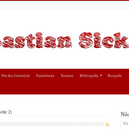
Für den Unterricht
Fundstücke
Termine
Bibliografie
Biografie
ite 2)
Näc
Es 