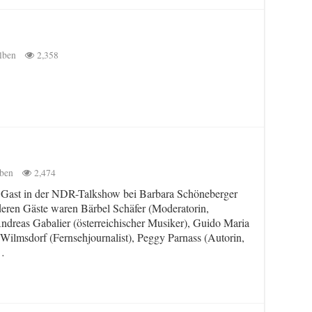
lben
2,358
lben
2,474
 Gast in der NDR-Talkshow bei Barbara Schöneberger
eren Gäste waren Bärbel Schäfer (Moderatorin,
ndreas Gabalier (österreichischer Musiker), Guido Maria
ilmsdorf (Fernsehjournalist), Peggy Parnass (Autorin,
 …