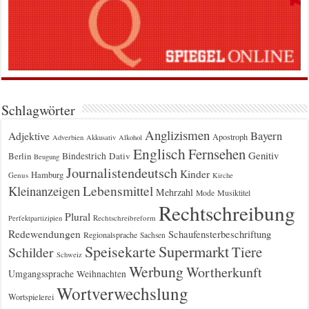
Schlagwörter
Anglizismen
Bayern
Adjektive
Apostroph
Adverbien
Akkusativ
Alkohol
Englisch
Fernsehen
Genitiv
Berlin
Bindestrich
Dativ
Beugung
Journalistendeutsch
Kinder
Hamburg
Genus
Kirche
Kleinanzeigen
Lebensmittel
Mehrzahl
Musiktitel
Mode
Rechtschreibung
Plural
Rechtschreibreform
Perfektpartizipien
Redewendungen
Schaufensterbeschriftung
Regionalsprache
Sachsen
Supermarkt
Speisekarte
Tiere
Schilder
Schweiz
Werbung
Wortherkunft
Umgangssprache
Weihnachten
Wortverwechslung
Wortspielerei