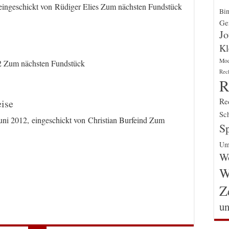
eingeschickt von Rüdiger Elies Zum nächsten Fundstück
Bin
Gen
Jo
Kl
Mo
2 Zum nächsten Fundstück
Rec
R
Re
ise
Sch
i 2012, eingeschickt von Christian Burfeind Zum
Sp
Um
Wo
W
Z
un