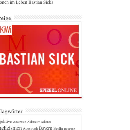
ionen im Leben Bastian Sicks
eige
lagwörter
jektive
Adverbien
Akkusativ
Alkohol
glizismen
Bayern
Berlin
Apostroph
Beugung