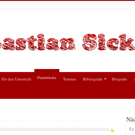
Fundstücke
Für den Unterricht
Termine
Bibliografie
Biografie
Näc
Es 