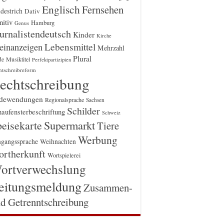
Englisch
Fernsehen
destrich
Dativ
itiv
Hamburg
Genus
urnalistendeutsch
Kinder
Kirche
einanzeigen
Lebensmittel
Mehrzahl
Plural
Musiktitel
de
Perfektpartizipien
htschreibreform
echtschreibung
dewendungen
Regionalsprache
Sachsen
Schilder
aufensterbeschriftung
Schweiz
Supermarkt
eisekarte
Tiere
Werbung
gangssprache
Weihnachten
rtherkunft
Wortspielerei
ortverwechslung
eitungsmeldung
Zusammen-
d Getrenntschreibung