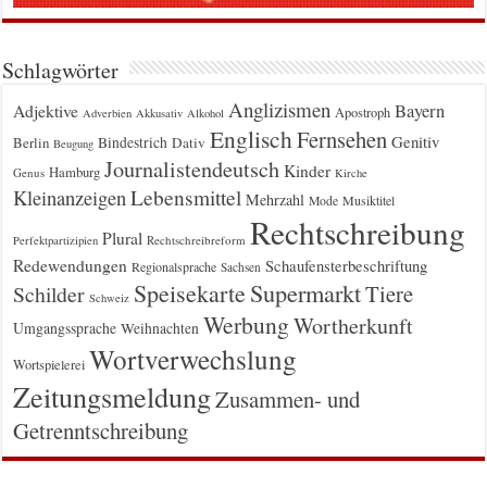
Schlagwörter
Anglizismen
Bayern
Adjektive
Apostroph
Adverbien
Akkusativ
Alkohol
Englisch
Fernsehen
Genitiv
Berlin
Bindestrich
Dativ
Beugung
Journalistendeutsch
Kinder
Hamburg
Genus
Kirche
Kleinanzeigen
Lebensmittel
Mehrzahl
Musiktitel
Mode
Rechtschreibung
Plural
Rechtschreibreform
Perfektpartizipien
Redewendungen
Schaufensterbeschriftung
Regionalsprache
Sachsen
Supermarkt
Speisekarte
Tiere
Schilder
Schweiz
Werbung
Wortherkunft
Umgangssprache
Weihnachten
Wortverwechslung
Wortspielerei
Zeitungsmeldung
Zusammen- und
Getrenntschreibung