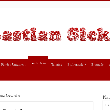
Fundstücke
Für den Unterricht
Termine
Bibliografie
Biografie
anz Gewiefte
Näc
Es 