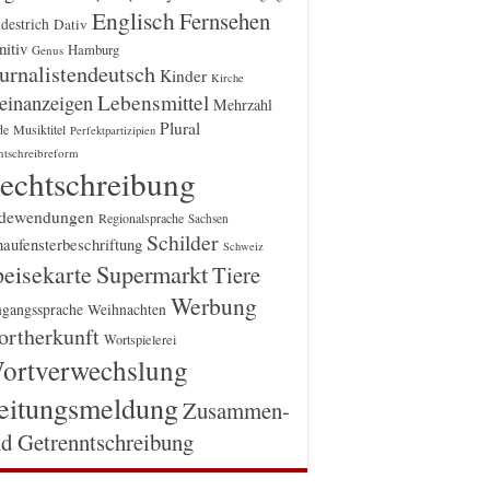
Englisch
Fernsehen
destrich
Dativ
itiv
Hamburg
Genus
urnalistendeutsch
Kinder
Kirche
einanzeigen
Lebensmittel
Mehrzahl
Plural
Musiktitel
de
Perfektpartizipien
htschreibreform
echtschreibung
dewendungen
Regionalsprache
Sachsen
Schilder
aufensterbeschriftung
Schweiz
Supermarkt
eisekarte
Tiere
Werbung
gangssprache
Weihnachten
rtherkunft
Wortspielerei
ortverwechslung
eitungsmeldung
Zusammen-
d Getrenntschreibung