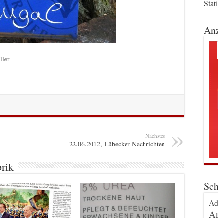
Stat
Anz
ller
Nächstes
22.06.2012, Lübecker Nachrichten
brik
Sch
Ad
An