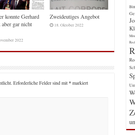
Bin
Gen
er konnte Gerhard
Zweideutiges Angebot
Jo
 aber gar nicht
18. Oktober 2022
Kl
Mo
ovember 2022
Rec
R
Re
Sch
Sp
*
tlicht.
Erforderliche Felder sind mit
markiert
Um
Wo
W
Z
un