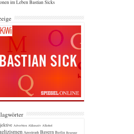
ionen im Leben Bastian Sicks
eige
lagwörter
jektive
Adverbien
Akkusativ
Alkohol
glizismen
Bayern
Berlin
Apostroph
Beugung