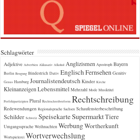
Schlagwörter
Anglizismen
Bayern
Adjektive
Apostroph
Adverbien
Akkusativ
Alkohol
Englisch
Fernsehen
Genitiv
Berlin
Bindestrich
Dativ
Beugung
Journalistendeutsch
Kinder
Hamburg
Genus
Kirche
Kleinanzeigen
Lebensmittel
Mehrzahl
Musiktitel
Mode
Rechtschreibung
Plural
Rechtschreibreform
Perfektpartizipien
Redewendungen
Schaufensterbeschriftung
Regionalsprache
Sachsen
Supermarkt
Speisekarte
Tiere
Schilder
Schweiz
Werbung
Wortherkunft
Umgangssprache
Weihnachten
Wortverwechslung
Wortspielerei