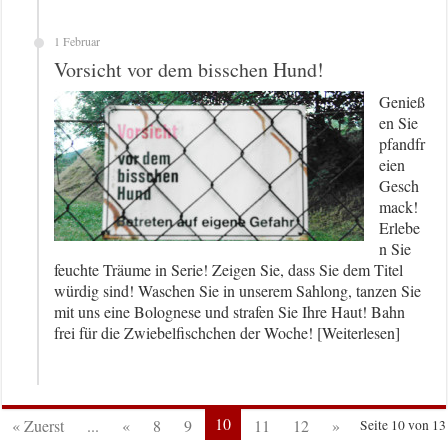
1 Februar
Vorsicht vor dem bisschen Hund!
Genieß
en Sie
pfandfr
eien
Gesch
mack!
Erlebe
n Sie
feuchte Träume in Serie! Zeigen Sie, dass Sie dem Titel
würdig sind! Waschen Sie in unserem Sahlong, tanzen Sie
mit uns eine Bolognese und strafen Sie Ihre Haut! Bahn
frei für die Zwiebelfischchen der Woche! [Weiterlesen]
10
« Zuerst
...
«
8
9
11
12
»
Seite 10 von 13