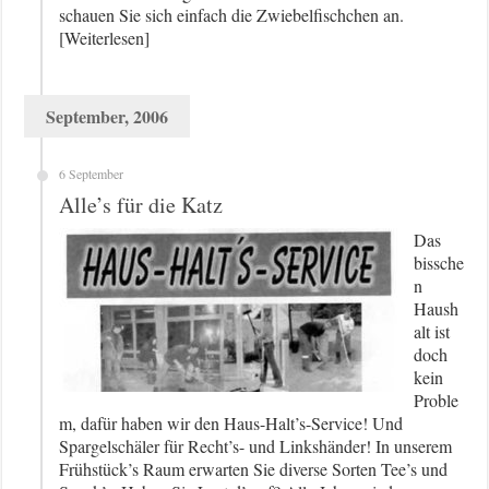
schauen Sie sich einfach die Zwiebelfischchen an.
[Weiterlesen]
September, 2006
6 September
Alle’s für die Katz
Das
bissche
n
Haush
alt ist
doch
kein
Proble
m, dafür haben wir den Haus-Halt’s-Service! Und
Spargelschäler für Recht’s- und Linkshänder! In unserem
Frühstück’s Raum erwarten Sie diverse Sorten Tee’s und