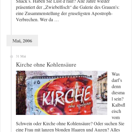
Snack’s. Haben Sie Lust d’rauf? Alle Jahre wieder
präsentiert der „Zwiebelfisch“ die Galerie des Grauen’s:
eine Zusammenstellung der gruseligsten Apostroph-
Verbrechen. Wer da …
Mai, 2006
31 Mai
Kirche ohne Kohlensäure
Was
darf’s
denn
diesma
l sein?
Kalbsfl
eisch
vom
Schwein oder Kirche ohne Kohlensäure? Oder suchen Sie
eine Frau mit langen blonden Haaren und Augen? Alles