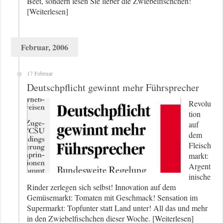
Beet, sondern lesen Sie lieber die Zwiebelfischchen!
[Weiterlesen]
Februar, 2006
17 Februar
Deutschpflicht gewinnt mehr Führsprecher
Revolu
tion
auf
dem
Fleisch
markt:
Argent
inische
Rinder zerlegen sich selbst! Innovation auf dem
Gemüsemarkt: Tomaten mit Geschmack! Sensation im
Supermarkt: Topfunter statt Land unter! All das und mehr
in den Zwiebelfischchen dieser Woche. [Weiterlesen]