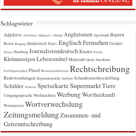
Schlagwörter
Anglizismen
Bayern
Adjektive
Apostroph
Adverbien
Akkusativ
Alkohol
Englisch
Fernsehen
Genitiv
Berlin
Bindestrich
Dativ
Beugung
Journalistendeutsch
Kinder
Hamburg
Genus
Kirche
Kleinanzeigen
Lebensmittel
Mehrzahl
Musiktitel
Mode
Rechtschreibung
Plural
Rechtschreibreform
Perfektpartizipien
Redewendungen
Schaufensterbeschriftung
Regionalsprache
Sachsen
Supermarkt
Speisekarte
Tiere
Schilder
Schweiz
Werbung
Wortherkunft
Umgangssprache
Weihnachten
Wortverwechslung
Wortspielerei
Zeitungsmeldung
Zusammen- und
Getrenntschreibung