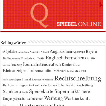
Schlagwörter
Anglizismen
Bayern
Adjektive
Apostroph
Adverbien
Akkusativ
Alkohol
Englisch
Fernsehen
Genitiv
Berlin
Bindestrich
Dativ
Beugung
Journalistendeutsch
Kinder
Hamburg
Genus
Kirche
Kleinanzeigen
Lebensmittel
Mehrzahl
Musiktitel
Mode
Rechtschreibung
Plural
Rechtschreibreform
Perfektpartizipien
Redewendungen
Schaufensterbeschriftung
Regionalsprache
Sachsen
Supermarkt
Speisekarte
Tiere
Schilder
Schweiz
Werbung
Wortherkunft
Umgangssprache
Weihnachten
Wortverwechslung