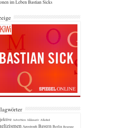
ionen im Leben Bastian Sicks
eige
lagwörter
jektive
Adverbien
Akkusativ
Alkohol
glizismen
Bayern
Berlin
Apostroph
Beugung