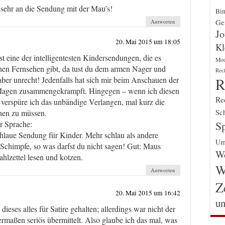
 sehr an die Sendung mit der Mau’s!
Bin
Gen
Antworten
Jo
20. Mai 2015 um 18:05
Kl
t eine der intelligentesten Kindersendungen, die es
Mo
hen Fernsehen gibt, da tust du dem armen Nager und
Rec
R
ber unrecht! Jedenfalls hat sich mir beim Anschauen der
Magen zusammengekrampft. Hingegen – wenn ich diesen
Re
 verspüre ich das unbändige Verlangen, mal kurz die
Sch
chen zu müssen.
Sp
er Sprache:
chlaue Sendung für Kinder. Mehr schlau als andere
Um
Schimpfe, so was darfst du nicht sagen! Gut: Maus
Wo
hlzettel lesen und kotzen.
W
Antworten
Z
20. Mai 2015 um 16:42
un
dieses alles für Satire gehalten; allerdings war nicht der
germaßen seriös übermittelt. Also glaube ich das mal, was