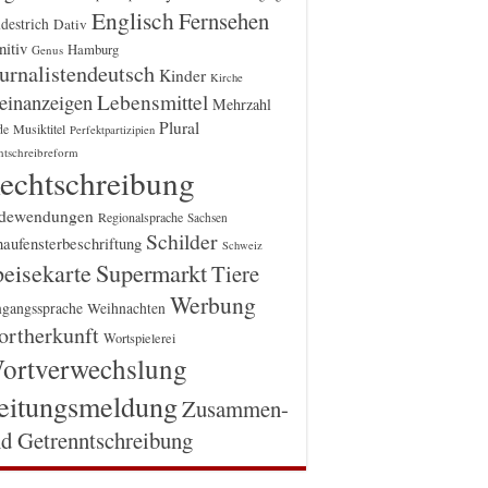
Englisch
Fernsehen
destrich
Dativ
itiv
Hamburg
Genus
urnalistendeutsch
Kinder
Kirche
einanzeigen
Lebensmittel
Mehrzahl
Plural
Musiktitel
de
Perfektpartizipien
htschreibreform
echtschreibung
dewendungen
Regionalsprache
Sachsen
Schilder
aufensterbeschriftung
Schweiz
Supermarkt
eisekarte
Tiere
Werbung
gangssprache
Weihnachten
rtherkunft
Wortspielerei
ortverwechslung
eitungsmeldung
Zusammen-
d Getrenntschreibung