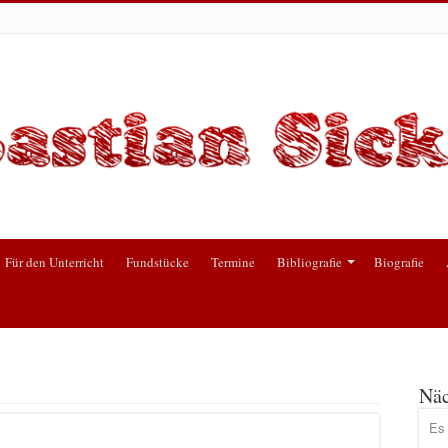
Für den Unterricht
Fundstücke
Termine
Bibliografie
Biografie
Näc
Es 