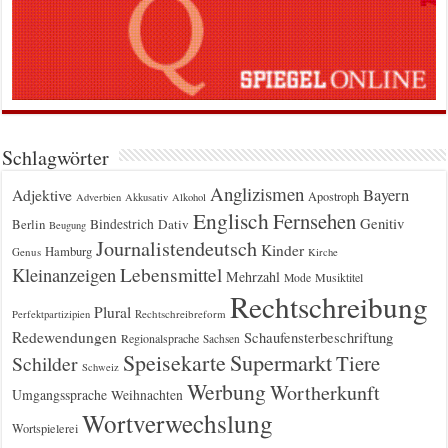
Schlagwörter
Anglizismen
Bayern
Adjektive
Apostroph
Adverbien
Akkusativ
Alkohol
Englisch
Fernsehen
Genitiv
Berlin
Bindestrich
Dativ
Beugung
Journalistendeutsch
Kinder
Hamburg
Genus
Kirche
Kleinanzeigen
Lebensmittel
Mehrzahl
Musiktitel
Mode
Rechtschreibung
Plural
Rechtschreibreform
Perfektpartizipien
Redewendungen
Schaufensterbeschriftung
Regionalsprache
Sachsen
Supermarkt
Speisekarte
Tiere
Schilder
Schweiz
Werbung
Wortherkunft
Umgangssprache
Weihnachten
Wortverwechslung
Wortspielerei