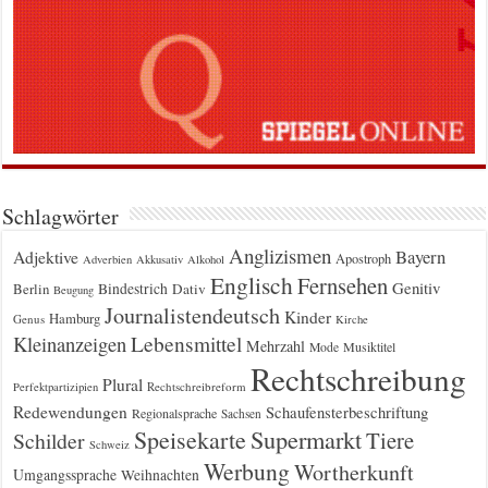
Schlagwörter
Anglizismen
Bayern
Adjektive
Apostroph
Adverbien
Akkusativ
Alkohol
Englisch
Fernsehen
Genitiv
Berlin
Bindestrich
Dativ
Beugung
Journalistendeutsch
Kinder
Hamburg
Genus
Kirche
Kleinanzeigen
Lebensmittel
Mehrzahl
Musiktitel
Mode
Rechtschreibung
Plural
Rechtschreibreform
Perfektpartizipien
Redewendungen
Schaufensterbeschriftung
Regionalsprache
Sachsen
Supermarkt
Speisekarte
Tiere
Schilder
Schweiz
Werbung
Wortherkunft
Umgangssprache
Weihnachten