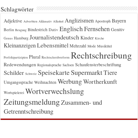
Schlagwörter
Anglizismen
Bayern
Adjektive
Apostroph
Adverbien
Akkusativ
Alkohol
Englisch
Fernsehen
Genitiv
Berlin
Bindestrich
Dativ
Beugung
Journalistendeutsch
Kinder
Hamburg
Genus
Kirche
Kleinanzeigen
Lebensmittel
Mehrzahl
Musiktitel
Mode
Rechtschreibung
Plural
Rechtschreibreform
Perfektpartizipien
Redewendungen
Schaufensterbeschriftung
Regionalsprache
Sachsen
Supermarkt
Speisekarte
Tiere
Schilder
Schweiz
Werbung
Wortherkunft
Umgangssprache
Weihnachten
Wortverwechslung
Wortspielerei
Zeitungsmeldung
Zusammen- und
Getrenntschreibung