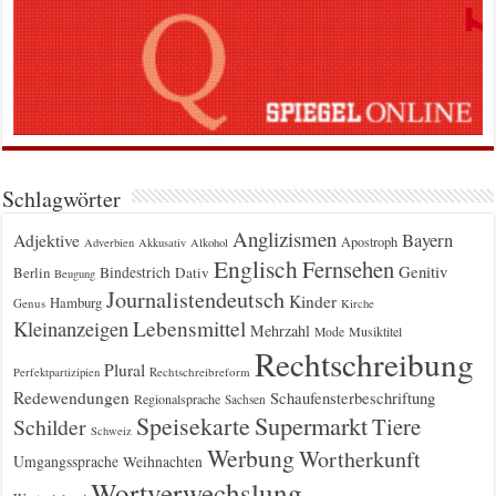
Schlagwörter
Anglizismen
Bayern
Adjektive
Apostroph
Adverbien
Akkusativ
Alkohol
Englisch
Fernsehen
Genitiv
Berlin
Bindestrich
Dativ
Beugung
Journalistendeutsch
Kinder
Hamburg
Genus
Kirche
Kleinanzeigen
Lebensmittel
Mehrzahl
Musiktitel
Mode
Rechtschreibung
Plural
Rechtschreibreform
Perfektpartizipien
Redewendungen
Schaufensterbeschriftung
Regionalsprache
Sachsen
Supermarkt
Speisekarte
Tiere
Schilder
Schweiz
Werbung
Wortherkunft
Umgangssprache
Weihnachten
Wortverwechslung