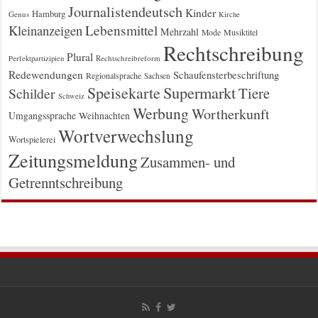
Journalistendeutsch
Kinder
Hamburg
Genus
Kirche
Kleinanzeigen
Lebensmittel
Mehrzahl
Musiktitel
Mode
Rechtschreibung
Plural
Rechtschreibreform
Perfektpartizipien
Redewendungen
Schaufensterbeschriftung
Regionalsprache
Sachsen
Supermarkt
Speisekarte
Tiere
Schilder
Schweiz
Werbung
Wortherkunft
Umgangssprache
Weihnachten
Wortverwechslung
Wortspielerei
Zeitungsmeldung
Zusammen- und
Getrenntschreibung