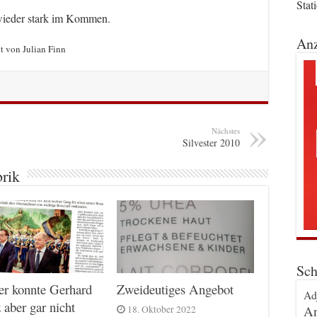
Stat
 wieder stark im Kommen.
Anz
t von Julian Finn
Nächstes
Silvester 2010
brik
Sch
er konnte Gerhard
Zweideutiges Angebot
Ad
 aber gar nicht
An
18. Oktober 2022