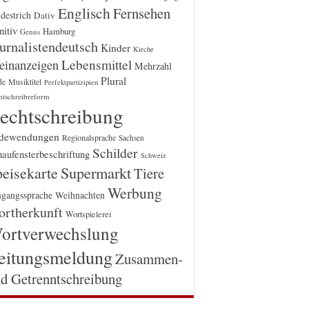
Englisch
Fernsehen
destrich
Dativ
itiv
Hamburg
Genus
urnalistendeutsch
Kinder
Kirche
einanzeigen
Lebensmittel
Mehrzahl
Plural
Musiktitel
de
Perfektpartizipien
htschreibreform
echtschreibung
dewendungen
Regionalsprache
Sachsen
Schilder
aufensterbeschriftung
Schweiz
Supermarkt
eisekarte
Tiere
Werbung
gangssprache
Weihnachten
rtherkunft
Wortspielerei
ortverwechslung
eitungsmeldung
Zusammen-
d Getrenntschreibung