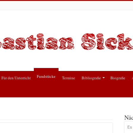
Fundstücke
Für den Unterricht
Termine
Bibliografie
Biografie
Näc
Es 