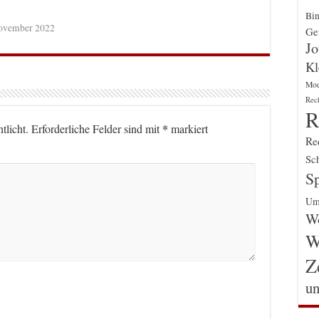
Bin
ovember 2022
Gen
Jo
Kl
Mo
Rec
R
*
tlicht.
Erforderliche Felder sind mit
markiert
Re
Sch
Sp
Um
Wo
W
Z
un