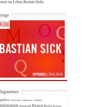
ionen im Leben Bastian Sicks
eige
lagwörter
jektive
Adverbien
Akkusativ
Alkohol
glizismen
Bayern
Berlin
Apostroph
Beugung