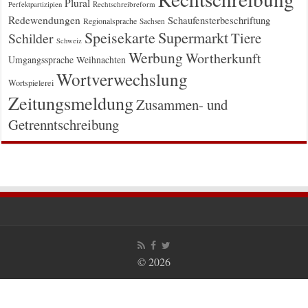
Plural
Rechtschreibreform
Perfektpartizipien
Redewendungen
Schaufensterbeschriftung
Regionalsprache
Sachsen
Supermarkt
Speisekarte
Tiere
Schilder
Schweiz
Werbung
Wortherkunft
Umgangssprache
Weihnachten
Wortverwechslung
Wortspielerei
Zeitungsmeldung
Zusammen- und
Getrenntschreibung
© 2026