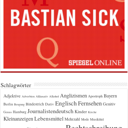
Schlagwörter
Anglizismen
Bayern
Adjektive
Apostroph
Adverbien
Akkusativ
Alkohol
Englisch
Fernsehen
Genitiv
Berlin
Bindestrich
Dativ
Beugung
Journalistendeutsch
Kinder
Hamburg
Genus
Kirche
Kleinanzeigen
Lebensmittel
Mehrzahl
Musiktitel
Mode
Rechtschreibung