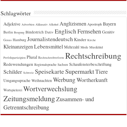
Schlagwörter
Anglizismen
Bayern
Adjektive
Apostroph
Adverbien
Akkusativ
Alkohol
Englisch
Fernsehen
Genitiv
Berlin
Bindestrich
Dativ
Beugung
Journalistendeutsch
Kinder
Hamburg
Genus
Kirche
Kleinanzeigen
Lebensmittel
Mehrzahl
Musiktitel
Mode
Rechtschreibung
Plural
Rechtschreibreform
Perfektpartizipien
Redewendungen
Schaufensterbeschriftung
Regionalsprache
Sachsen
Supermarkt
Speisekarte
Tiere
Schilder
Schweiz
Werbung
Wortherkunft
Umgangssprache
Weihnachten
Wortverwechslung
Wortspielerei
Zeitungsmeldung
Zusammen- und
Getrenntschreibung