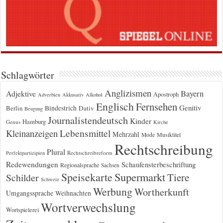
Schlagwörter
Anglizismen
Bayern
Adjektive
Apostroph
Adverbien
Akkusativ
Alkohol
Englisch
Fernsehen
Genitiv
Berlin
Bindestrich
Dativ
Beugung
Journalistendeutsch
Kinder
Hamburg
Genus
Kirche
Kleinanzeigen
Lebensmittel
Mehrzahl
Musiktitel
Mode
Rechtschreibung
Plural
Rechtschreibreform
Perfektpartizipien
Redewendungen
Schaufensterbeschriftung
Regionalsprache
Sachsen
Supermarkt
Speisekarte
Tiere
Schilder
Schweiz
Werbung
Wortherkunft
Umgangssprache
Weihnachten
Wortverwechslung
Wortspielerei