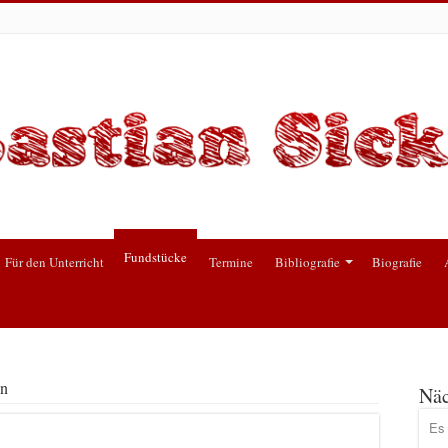
Fundstücke
Für den Unterricht
Termine
Bibliografie
Biografie
en
Näc
Es 