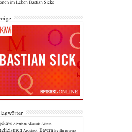
ionen im Leben Bastian Sicks
eige
lagwörter
jektive
Adverbien
Akkusativ
Alkohol
glizismen
Bayern
Berlin
Apostroph
Beugung