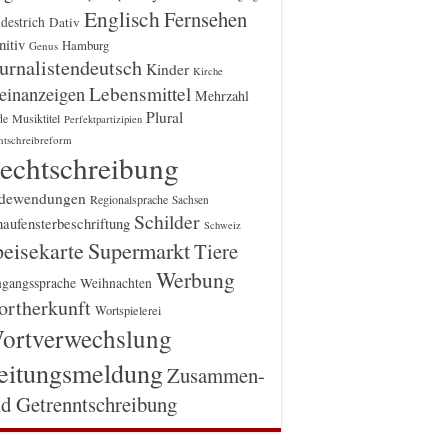
Englisch
Fernsehen
destrich
Dativ
itiv
Hamburg
Genus
urnalistendeutsch
Kinder
Kirche
einanzeigen
Lebensmittel
Mehrzahl
Plural
Musiktitel
de
Perfektpartizipien
htschreibreform
echtschreibung
dewendungen
Regionalsprache
Sachsen
Schilder
aufensterbeschriftung
Schweiz
Supermarkt
eisekarte
Tiere
Werbung
gangssprache
Weihnachten
rtherkunft
Wortspielerei
ortverwechslung
eitungsmeldung
Zusammen-
d Getrenntschreibung