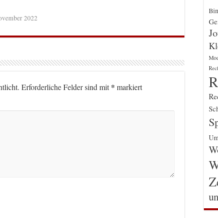
Bin
ovember 2022
Gen
Jo
Kl
Mo
Rec
R
*
tlicht.
Erforderliche Felder sind mit
markiert
Re
Sch
Sp
Um
Wo
W
Z
un