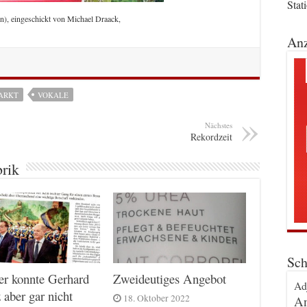
Stat
n), eingeschickt von Michael Draack,
Anz
ARKT
VOKALE
Nächstes
Rekordzeit
brik
Sch
er konnte Gerhard
Zweideutiges Angebot
Ad
 aber gar nicht
18. Oktober 2022
An