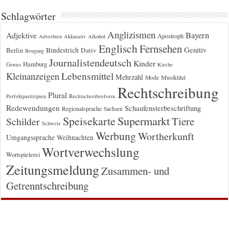
Schlagwörter
Anglizismen
Bayern
Adjektive
Apostroph
Adverbien
Akkusativ
Alkohol
Englisch
Fernsehen
Genitiv
Berlin
Bindestrich
Dativ
Beugung
Journalistendeutsch
Kinder
Hamburg
Genus
Kirche
Kleinanzeigen
Lebensmittel
Mehrzahl
Musiktitel
Mode
Rechtschreibung
Plural
Rechtschreibreform
Perfektpartizipien
Redewendungen
Schaufensterbeschriftung
Regionalsprache
Sachsen
Supermarkt
Speisekarte
Tiere
Schilder
Schweiz
Werbung
Wortherkunft
Umgangssprache
Weihnachten
Wortverwechslung
Wortspielerei
Zeitungsmeldung
Zusammen- und
Getrenntschreibung