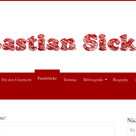
Fundstücke
Für den Unterricht
Termine
Bibliografie
Biografie
ms!
Näc
Es 