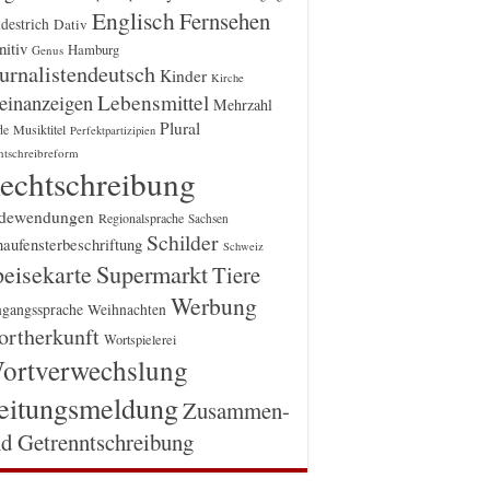
Englisch
Fernsehen
destrich
Dativ
itiv
Hamburg
Genus
urnalistendeutsch
Kinder
Kirche
einanzeigen
Lebensmittel
Mehrzahl
Plural
Musiktitel
de
Perfektpartizipien
htschreibreform
echtschreibung
dewendungen
Regionalsprache
Sachsen
Schilder
aufensterbeschriftung
Schweiz
Supermarkt
eisekarte
Tiere
Werbung
gangssprache
Weihnachten
rtherkunft
Wortspielerei
ortverwechslung
eitungsmeldung
Zusammen-
d Getrenntschreibung