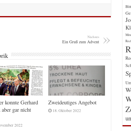
Bin
Gen
Jo
Kl
Mo
Nächstes
Rec
Ein Gruß zum Advent
R
brik
Re
Sch
Sp
Um
Wo
W
er konnte Gerhard
Zweideutiges Angebot
Z
 aber gar nicht
18. Oktober 2022
un
ovember 2022