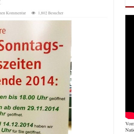
!
einen Kommentar
1,802 Besucher
Vom 
Nati