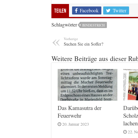
Facebook
Twitter
Teilen
Schlagwörter
BINDESTRICH
Vorherige
Suchen Sie ein Soffer?
Weitere Beiträge aus dieser Ru
Das Kamasutra der
Darüb
Feuerwehr
Scholz
lachen
20. Januar 2023
22. N