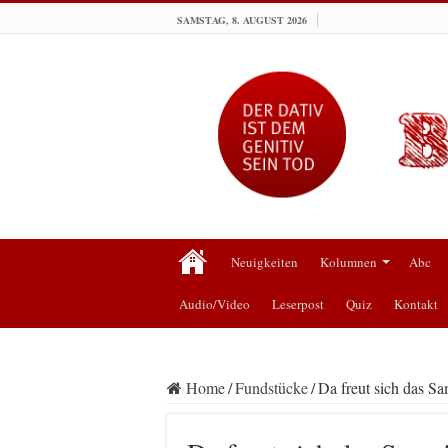
SAMSTAG, 8. AUGUST 2026
Neuigkeiten
Kolumnen
Abc
Audio/Video
Leserpost
Quiz
Kontakt
Home
/
Fundstücke
/
Da freut sich das Sa