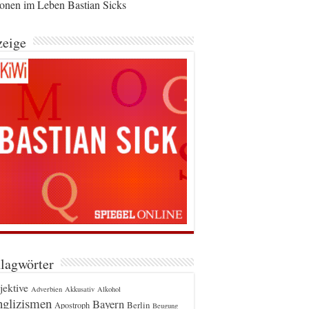
ionen im Leben Bastian Sicks
eige
lagwörter
jektive
Adverbien
Akkusativ
Alkohol
glizismen
Bayern
Berlin
Apostroph
Beugung