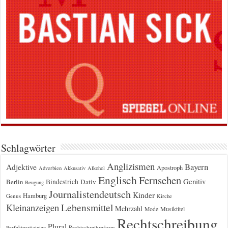
Schlagwörter
Anglizismen
Bayern
Adjektive
Apostroph
Adverbien
Akkusativ
Alkohol
Englisch
Fernsehen
Genitiv
Berlin
Bindestrich
Dativ
Beugung
Journalistendeutsch
Kinder
Hamburg
Genus
Kirche
Kleinanzeigen
Lebensmittel
Mehrzahl
Musiktitel
Mode
Rechtschreibung
Plural
Rechtschreibreform
Perfektpartizipien