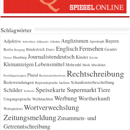
Schlagwörter
Anglizismen
Bayern
Adjektive
Apostroph
Adverbien
Akkusativ
Alkohol
Englisch
Fernsehen
Genitiv
Berlin
Bindestrich
Dativ
Beugung
Journalistendeutsch
Kinder
Hamburg
Genus
Kirche
Kleinanzeigen
Lebensmittel
Mehrzahl
Musiktitel
Mode
Rechtschreibung
Plural
Rechtschreibreform
Perfektpartizipien
Redewendungen
Schaufensterbeschriftung
Regionalsprache
Sachsen
Supermarkt
Speisekarte
Tiere
Schilder
Schweiz
Werbung
Wortherkunft
Umgangssprache
Weihnachten
Wortverwechslung
Wortspielerei
Zeitungsmeldung
Zusammen- und
Getrenntschreibung