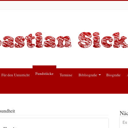
Fundstücke
Für den Unterricht
Termine
Bibliografie
Biografie
sundheit
Näc
Es 