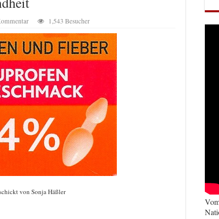
ndheit
 Kommentar
1,543 Besucher
schickt von Sonja Häßler
Vom 
Nati