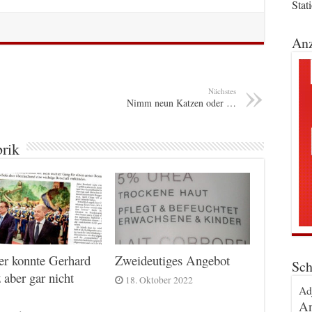
Stat
Anz
Nächstes
Nimm neun Katzen oder …
brik
er konnte Gerhard
Zweideutiges Angebot
Sch
 aber gar nicht
18. Oktober 2022
Ad
An