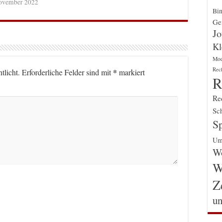
ovember 2022
Bin
Gen
Jo
Kl
Mo
Rec
*
tlicht.
Erforderliche Felder sind mit
markiert
R
Re
Sch
Sp
Um
Wo
W
Z
un