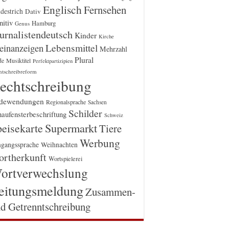
Englisch
Fernsehen
destrich
Dativ
itiv
Hamburg
Genus
urnalistendeutsch
Kinder
Kirche
einanzeigen
Lebensmittel
Mehrzahl
Plural
Musiktitel
de
Perfektpartizipien
htschreibreform
echtschreibung
dewendungen
Regionalsprache
Sachsen
Schilder
aufensterbeschriftung
Schweiz
Supermarkt
eisekarte
Tiere
Werbung
gangssprache
Weihnachten
rtherkunft
Wortspielerei
ortverwechslung
eitungsmeldung
Zusammen-
d Getrenntschreibung