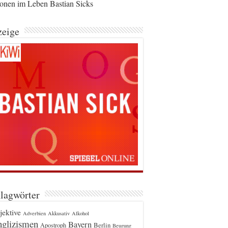
ionen im Leben Bastian Sicks
eige
lagwörter
jektive
Adverbien
Akkusativ
Alkohol
glizismen
Bayern
Berlin
Apostroph
Beugung