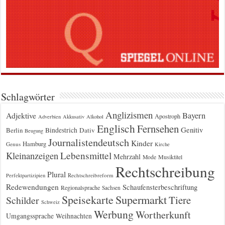
Schlagwörter
Anglizismen
Bayern
Adjektive
Apostroph
Adverbien
Akkusativ
Alkohol
Englisch
Fernsehen
Genitiv
Berlin
Bindestrich
Dativ
Beugung
Journalistendeutsch
Kinder
Hamburg
Genus
Kirche
Kleinanzeigen
Lebensmittel
Mehrzahl
Musiktitel
Mode
Rechtschreibung
Plural
Rechtschreibreform
Perfektpartizipien
Redewendungen
Schaufensterbeschriftung
Regionalsprache
Sachsen
Supermarkt
Speisekarte
Tiere
Schilder
Schweiz
Werbung
Wortherkunft
Umgangssprache
Weihnachten