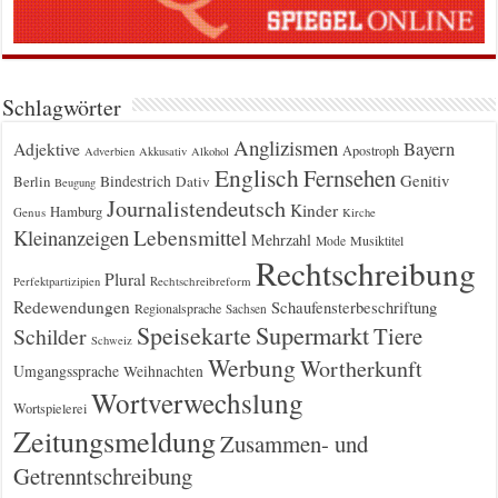
Schlagwörter
Anglizismen
Bayern
Adjektive
Apostroph
Adverbien
Akkusativ
Alkohol
Englisch
Fernsehen
Genitiv
Berlin
Bindestrich
Dativ
Beugung
Journalistendeutsch
Kinder
Hamburg
Genus
Kirche
Kleinanzeigen
Lebensmittel
Mehrzahl
Musiktitel
Mode
Rechtschreibung
Plural
Rechtschreibreform
Perfektpartizipien
Redewendungen
Schaufensterbeschriftung
Regionalsprache
Sachsen
Supermarkt
Speisekarte
Tiere
Schilder
Schweiz
Werbung
Wortherkunft
Umgangssprache
Weihnachten
Wortverwechslung
Wortspielerei
Zeitungsmeldung
Zusammen- und
Getrenntschreibung