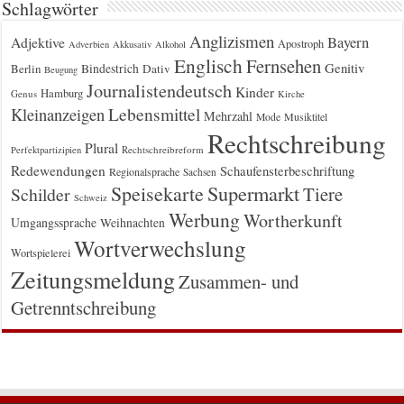
Schlagwörter
Anglizismen
Bayern
Adjektive
Apostroph
Adverbien
Akkusativ
Alkohol
Englisch
Fernsehen
Genitiv
Berlin
Bindestrich
Dativ
Beugung
Journalistendeutsch
Kinder
Hamburg
Genus
Kirche
Kleinanzeigen
Lebensmittel
Mehrzahl
Musiktitel
Mode
Rechtschreibung
Plural
Rechtschreibreform
Perfektpartizipien
Redewendungen
Schaufensterbeschriftung
Regionalsprache
Sachsen
Supermarkt
Speisekarte
Tiere
Schilder
Schweiz
Werbung
Wortherkunft
Umgangssprache
Weihnachten
Wortverwechslung
Wortspielerei
Zeitungsmeldung
Zusammen- und
Getrenntschreibung