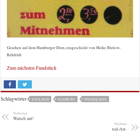
Gesehen auf dem Hamburger Dom, eingeschickt von Heike Bielow-
Rehfeldt
Zum nächsten Fundstück
Schlagwörter
ENGLISCH
HAMBURG
SPEISEKARTE
Vorherige
Watsch aut!
Nächstes
tod-/tot-