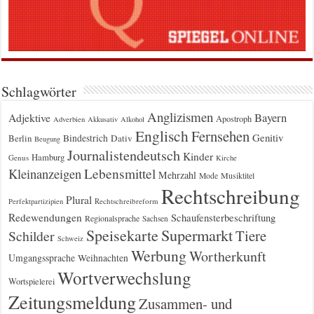
Schlagwörter
Anglizismen
Bayern
Adjektive
Apostroph
Adverbien
Akkusativ
Alkohol
Englisch
Fernsehen
Genitiv
Berlin
Bindestrich
Dativ
Beugung
Journalistendeutsch
Kinder
Hamburg
Genus
Kirche
Kleinanzeigen
Lebensmittel
Mehrzahl
Musiktitel
Mode
Rechtschreibung
Plural
Rechtschreibreform
Perfektpartizipien
Redewendungen
Schaufensterbeschriftung
Regionalsprache
Sachsen
Supermarkt
Speisekarte
Tiere
Schilder
Schweiz
Werbung
Wortherkunft
Umgangssprache
Weihnachten
Wortverwechslung
Wortspielerei
Zeitungsmeldung
Zusammen- und