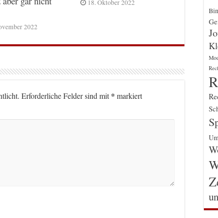
 aber gar nicht
18. Oktober 2022
Bin
Gen
ovember 2022
Jo
Kl
Mo
Rec
R
*
tlicht.
Erforderliche Felder sind mit
markiert
Re
Sch
Sp
Um
Wo
W
Z
un