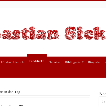
Fundstücke
Für den Unterricht
Termine
Bibliografie
Biografie
art in den Tag
Näc
Es 