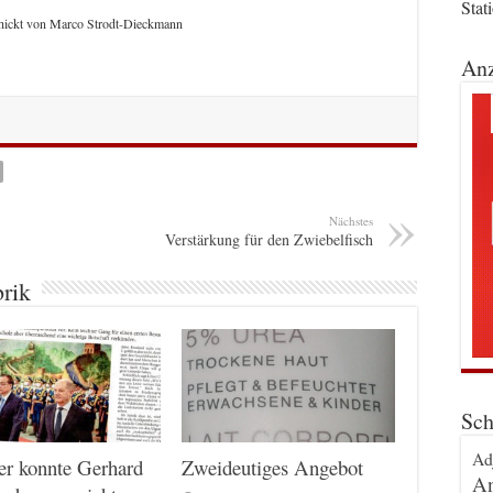
Stat
chickt von Marco Strodt-Dieckmann
Anz
Nächstes
Verstärkung für den Zwiebelfisch
brik
Sch
Ad
er konnte Gerhard
Zweideutiges Angebot
An