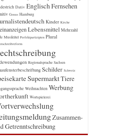
Englisch
Fernsehen
destrich
Dativ
itiv
Hamburg
Genus
urnalistendeutsch
Kinder
Kirche
einanzeigen
Lebensmittel
Mehrzahl
Plural
Musiktitel
de
Perfektpartizipien
htschreibreform
echtschreibung
dewendungen
Regionalsprache
Sachsen
Schilder
aufensterbeschriftung
Schweiz
Supermarkt
eisekarte
Tiere
Werbung
gangssprache
Weihnachten
rtherkunft
Wortspielerei
ortverwechslung
eitungsmeldung
Zusammen-
d Getrenntschreibung