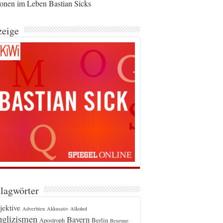
ionen im Leben Bastian Sicks
eige
lagwörter
jektive
Adverbien
Akkusativ
Alkohol
glizismen
Bayern
Berlin
Apostroph
Beugung