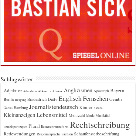
Schlagwörter
Anglizismen
Bayern
Adjektive
Apostroph
Adverbien
Akkusativ
Alkohol
Englisch
Fernsehen
Genitiv
Berlin
Bindestrich
Dativ
Beugung
Journalistendeutsch
Kinder
Hamburg
Genus
Kirche
Kleinanzeigen
Lebensmittel
Mehrzahl
Musiktitel
Mode
Rechtschreibung
Plural
Rechtschreibreform
Perfektpartizipien
Redewendungen
Schaufensterbeschriftung
Regionalsprache
Sachsen