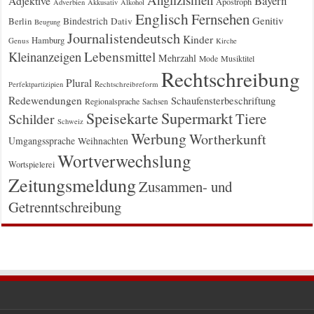
Bayern
Adjektive
Apostroph
Adverbien
Akkusativ
Alkohol
Englisch
Fernsehen
Genitiv
Berlin
Bindestrich
Dativ
Beugung
Journalistendeutsch
Kinder
Hamburg
Genus
Kirche
Kleinanzeigen
Lebensmittel
Mehrzahl
Musiktitel
Mode
Rechtschreibung
Plural
Rechtschreibreform
Perfektpartizipien
Redewendungen
Schaufensterbeschriftung
Regionalsprache
Sachsen
Supermarkt
Speisekarte
Tiere
Schilder
Schweiz
Werbung
Wortherkunft
Umgangssprache
Weihnachten
Wortverwechslung
Wortspielerei
Zeitungsmeldung
Zusammen- und
Getrenntschreibung