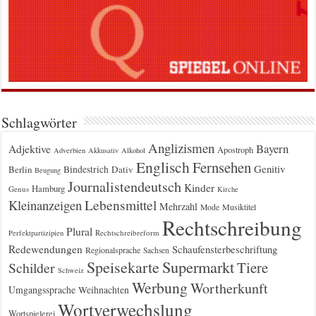
Schlagwörter
Anglizismen
Bayern
Adjektive
Apostroph
Adverbien
Akkusativ
Alkohol
Englisch
Fernsehen
Genitiv
Berlin
Bindestrich
Dativ
Beugung
Journalistendeutsch
Kinder
Hamburg
Genus
Kirche
Kleinanzeigen
Lebensmittel
Mehrzahl
Musiktitel
Mode
Rechtschreibung
Plural
Rechtschreibreform
Perfektpartizipien
Redewendungen
Schaufensterbeschriftung
Regionalsprache
Sachsen
Supermarkt
Speisekarte
Tiere
Schilder
Schweiz
Werbung
Wortherkunft
Umgangssprache
Weihnachten
Wortverwechslung
Wortspielerei