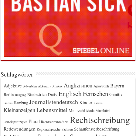
Schlagwörter
Anglizismen
Bayern
Adjektive
Apostroph
Adverbien
Akkusativ
Alkohol
Englisch
Fernsehen
Genitiv
Berlin
Bindestrich
Dativ
Beugung
Journalistendeutsch
Kinder
Hamburg
Genus
Kirche
Kleinanzeigen
Lebensmittel
Mehrzahl
Musiktitel
Mode
Rechtschreibung
Plural
Rechtschreibreform
Perfektpartizipien
Redewendungen
Schaufensterbeschriftung
Regionalsprache
Sachsen