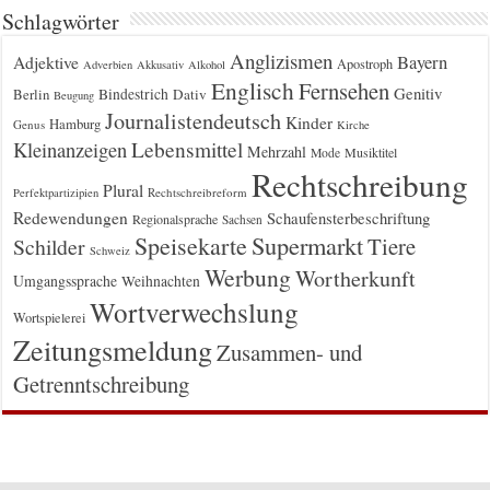
Schlagwörter
Anglizismen
Bayern
Adjektive
Apostroph
Adverbien
Akkusativ
Alkohol
Englisch
Fernsehen
Genitiv
Berlin
Bindestrich
Dativ
Beugung
Journalistendeutsch
Kinder
Hamburg
Genus
Kirche
Kleinanzeigen
Lebensmittel
Mehrzahl
Musiktitel
Mode
Rechtschreibung
Plural
Rechtschreibreform
Perfektpartizipien
Redewendungen
Schaufensterbeschriftung
Regionalsprache
Sachsen
Supermarkt
Speisekarte
Tiere
Schilder
Schweiz
Werbung
Wortherkunft
Umgangssprache
Weihnachten
Wortverwechslung
Wortspielerei
Zeitungsmeldung
Zusammen- und
Getrenntschreibung