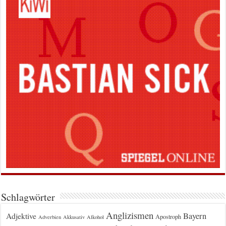
Schlagwörter
Anglizismen
Bayern
Adjektive
Apostroph
Adverbien
Akkusativ
Alkohol