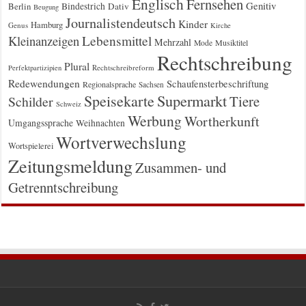
Englisch
Fernsehen
Genitiv
Berlin
Bindestrich
Dativ
Beugung
Journalistendeutsch
Kinder
Hamburg
Genus
Kirche
Kleinanzeigen
Lebensmittel
Mehrzahl
Musiktitel
Mode
Rechtschreibung
Plural
Rechtschreibreform
Perfektpartizipien
Redewendungen
Schaufensterbeschriftung
Regionalsprache
Sachsen
Supermarkt
Speisekarte
Tiere
Schilder
Schweiz
Werbung
Wortherkunft
Umgangssprache
Weihnachten
Wortverwechslung
Wortspielerei
Zeitungsmeldung
Zusammen- und
Getrenntschreibung