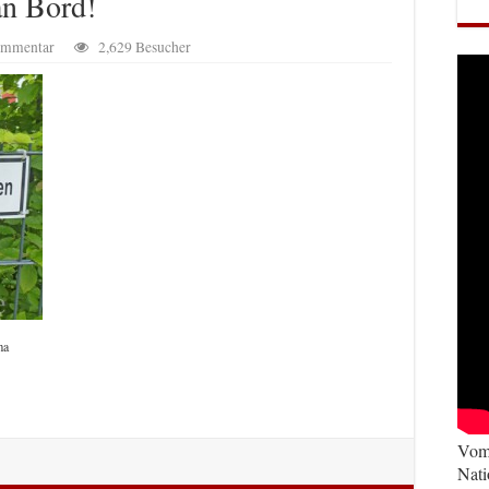
an Bord!
Kommentar
2,629 Besucher
ma
Vom 
Nati