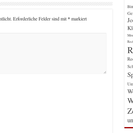
Bin
Gen
*
tlicht.
Erforderliche Felder sind mit
markiert
Jo
Kl
Mo
Rec
R
Re
Sch
Sp
Um
Wo
W
Z
un