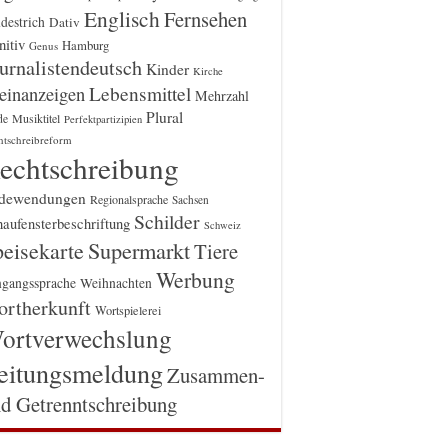
Englisch
Fernsehen
destrich
Dativ
itiv
Hamburg
Genus
urnalistendeutsch
Kinder
Kirche
einanzeigen
Lebensmittel
Mehrzahl
Plural
Musiktitel
de
Perfektpartizipien
htschreibreform
echtschreibung
dewendungen
Regionalsprache
Sachsen
Schilder
aufensterbeschriftung
Schweiz
Supermarkt
eisekarte
Tiere
Werbung
gangssprache
Weihnachten
rtherkunft
Wortspielerei
ortverwechslung
eitungsmeldung
Zusammen-
d Getrenntschreibung