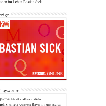
ionen im Leben Bastian Sicks
eige
lagwörter
jektive
Adverbien
Akkusativ
Alkohol
glizismen
Bayern
Berlin
Apostroph
Beugung