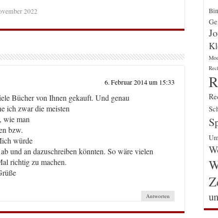
Bin
ovember 2022
Gen
Jo
Kl
Mo
Rec
R
6. Februar 2014 um 15:33
Re
viele Bücher von Ihnen gekauft. Und genau
ne ich zwar die meisten
Sch
t, wie man
Sp
nen bzw.
Um
Mich würde
Wo
s ab und an dazuschreiben könnten. So wäre vielen
W
Mal richtig zu machen.
Grüße
Z
un
Antworten