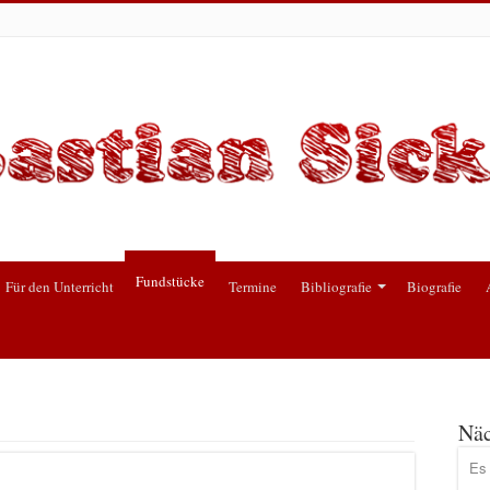
Fundstücke
Für den Unterricht
Termine
Bibliografie
Biografie
Näc
Es 