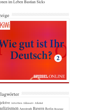
ionen im Leben Bastian Sicks
eige
lagwörter
jektive
Adverbien
Akkusativ
Alkohol
glizismen
Bayern
Berlin
Apostroph
Beugung