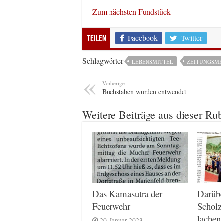
Zum nächsten Fundstück
Facebook
Twitter
Teilen
Schlagwörter
LEBENSMITTEL
ZEITUNGSM
Vorherige
Buchstaben wurden entwendet
Weitere Beiträge aus dieser Ru
Das Kamasutra der
Darüb
Feuerwehr
Scholz
lachen
20. Januar 2023