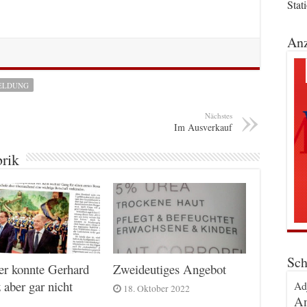
Stat
Anz
ELDUNG
Nächstes
Im Ausverkauf
brik
Sch
er konnte Gerhard
Zweideutiges Angebot
 aber gar nicht
Ad
18. Oktober 2022
An