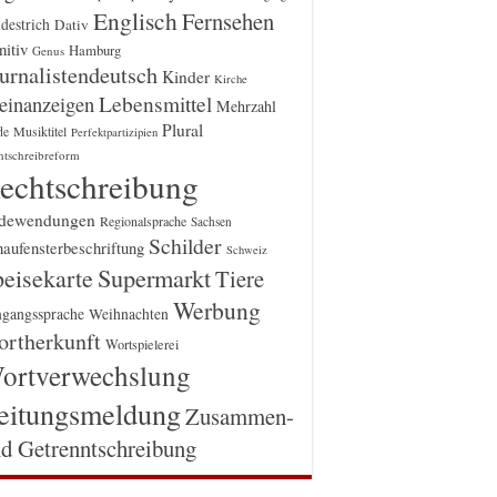
Englisch
Fernsehen
destrich
Dativ
itiv
Hamburg
Genus
urnalistendeutsch
Kinder
Kirche
einanzeigen
Lebensmittel
Mehrzahl
Plural
Musiktitel
de
Perfektpartizipien
htschreibreform
echtschreibung
dewendungen
Regionalsprache
Sachsen
Schilder
aufensterbeschriftung
Schweiz
Supermarkt
eisekarte
Tiere
Werbung
gangssprache
Weihnachten
rtherkunft
Wortspielerei
ortverwechslung
eitungsmeldung
Zusammen-
d Getrenntschreibung