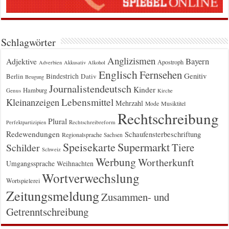
Schlagwörter
Anglizismen
Bayern
Adjektive
Apostroph
Adverbien
Akkusativ
Alkohol
Englisch
Fernsehen
Genitiv
Berlin
Bindestrich
Dativ
Beugung
Journalistendeutsch
Kinder
Hamburg
Genus
Kirche
Kleinanzeigen
Lebensmittel
Mehrzahl
Musiktitel
Mode
Rechtschreibung
Plural
Rechtschreibreform
Perfektpartizipien
Redewendungen
Schaufensterbeschriftung
Regionalsprache
Sachsen
Supermarkt
Speisekarte
Tiere
Schilder
Schweiz
Werbung
Wortherkunft
Umgangssprache
Weihnachten
Wortverwechslung
Wortspielerei
Zeitungsmeldung
Zusammen- und
Getrenntschreibung