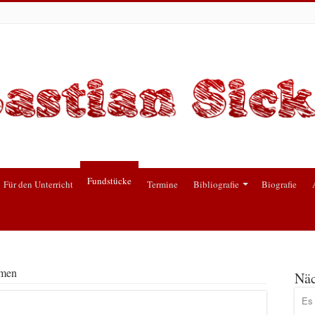
Fundstücke
Für den Unterricht
Termine
Bibliografie
Biografie
tmen
Näc
Es 