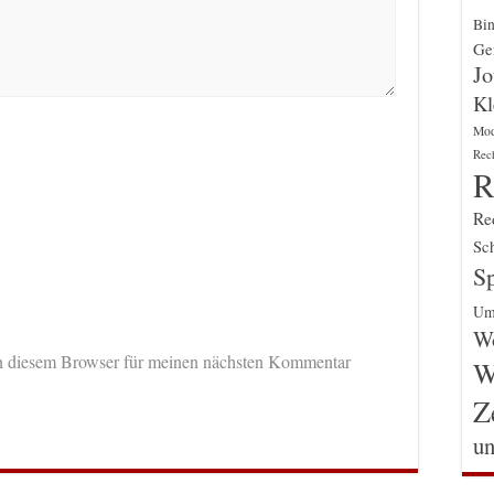
Bin
Gen
Jo
Kl
Mo
Rec
R
Re
Sch
Sp
Um
Wo
n diesem Browser für meinen nächsten Kommentar
W
Z
un