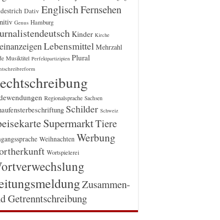
Englisch
Fernsehen
destrich
Dativ
itiv
Hamburg
Genus
urnalistendeutsch
Kinder
Kirche
einanzeigen
Lebensmittel
Mehrzahl
Plural
Musiktitel
de
Perfektpartizipien
htschreibreform
echtschreibung
dewendungen
Regionalsprache
Sachsen
Schilder
aufensterbeschriftung
Schweiz
Supermarkt
eisekarte
Tiere
Werbung
gangssprache
Weihnachten
rtherkunft
Wortspielerei
ortverwechslung
eitungsmeldung
Zusammen-
d Getrenntschreibung