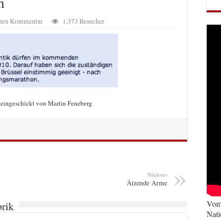
n
einen Kommentar
1,373 Besucher
eingeschickt von Martin Feneberg
Nächstes
Ätzende Arme
Vom 
brik
Nati