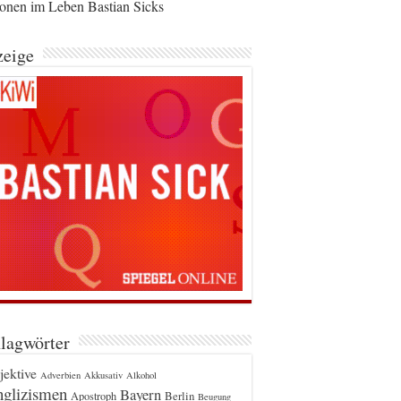
ionen im Leben Bastian Sicks
eige
lagwörter
jektive
Adverbien
Akkusativ
Alkohol
glizismen
Bayern
Berlin
Apostroph
Beugung