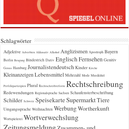
Schlagwörter
Anglizismen
Bayern
Adjektive
Apostroph
Adverbien
Akkusativ
Alkohol
Englisch
Fernsehen
Genitiv
Berlin
Bindestrich
Dativ
Beugung
Journalistendeutsch
Kinder
Hamburg
Genus
Kirche
Kleinanzeigen
Lebensmittel
Mehrzahl
Musiktitel
Mode
Rechtschreibung
Plural
Rechtschreibreform
Perfektpartizipien
Redewendungen
Schaufensterbeschriftung
Regionalsprache
Sachsen
Supermarkt
Speisekarte
Tiere
Schilder
Schweiz
Werbung
Wortherkunft
Umgangssprache
Weihnachten
Wortverwechslung
Wortspielerei
Zeitungsmeldung
Zusammen- und