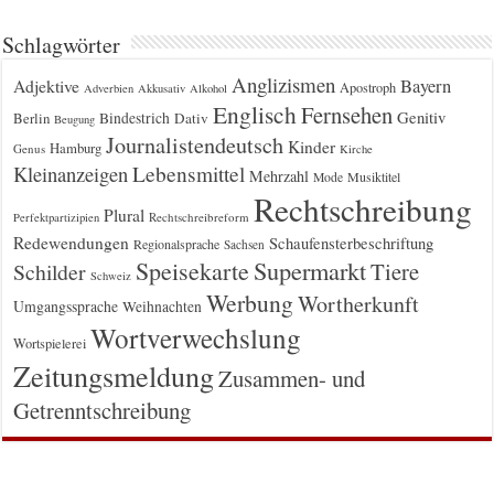
Schlagwörter
Anglizismen
Bayern
Adjektive
Apostroph
Adverbien
Akkusativ
Alkohol
Englisch
Fernsehen
Genitiv
Berlin
Bindestrich
Dativ
Beugung
Journalistendeutsch
Kinder
Hamburg
Genus
Kirche
Kleinanzeigen
Lebensmittel
Mehrzahl
Musiktitel
Mode
Rechtschreibung
Plural
Rechtschreibreform
Perfektpartizipien
Redewendungen
Schaufensterbeschriftung
Regionalsprache
Sachsen
Supermarkt
Speisekarte
Tiere
Schilder
Schweiz
Werbung
Wortherkunft
Umgangssprache
Weihnachten
Wortverwechslung
Wortspielerei
Zeitungsmeldung
Zusammen- und
Getrenntschreibung