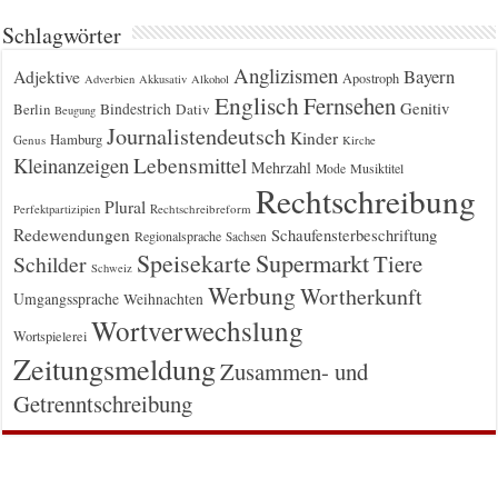
Schlagwörter
Anglizismen
Bayern
Adjektive
Apostroph
Adverbien
Akkusativ
Alkohol
Englisch
Fernsehen
Genitiv
Berlin
Bindestrich
Dativ
Beugung
Journalistendeutsch
Kinder
Hamburg
Genus
Kirche
Kleinanzeigen
Lebensmittel
Mehrzahl
Musiktitel
Mode
Rechtschreibung
Plural
Rechtschreibreform
Perfektpartizipien
Redewendungen
Schaufensterbeschriftung
Regionalsprache
Sachsen
Supermarkt
Speisekarte
Tiere
Schilder
Schweiz
Werbung
Wortherkunft
Umgangssprache
Weihnachten
Wortverwechslung
Wortspielerei
Zeitungsmeldung
Zusammen- und
Getrenntschreibung