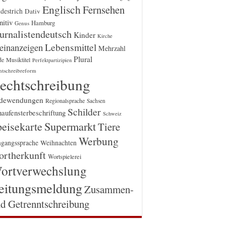
Englisch
Fernsehen
destrich
Dativ
itiv
Hamburg
Genus
urnalistendeutsch
Kinder
Kirche
einanzeigen
Lebensmittel
Mehrzahl
Plural
Musiktitel
de
Perfektpartizipien
htschreibreform
echtschreibung
dewendungen
Regionalsprache
Sachsen
Schilder
aufensterbeschriftung
Schweiz
Supermarkt
eisekarte
Tiere
Werbung
gangssprache
Weihnachten
rtherkunft
Wortspielerei
ortverwechslung
eitungsmeldung
Zusammen-
d Getrenntschreibung