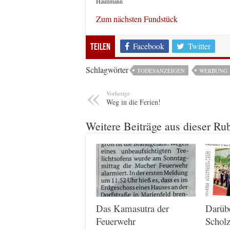
Haußmann
Zum nächsten Fundstück
Facebook
Twitter
Teilen
Schlagwörter
TODESANZEIGEN
WERBUNG
Vorherige
Weg in die Ferien!
Weitere Beiträge aus dieser Ru
Das Kamasutra der
Darüb
Feuerwehr
Scholz